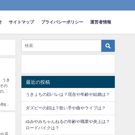
せ
サイトマップ
プライバシーポリシー
運営者情報
、うき
最近の投稿
その
ので
うきょちの顔バレは？現在や年齢や結婚は？
bxrrp646@gmail.com
ダズビーの顔は？歌い手や曲やライブは？
ゆみやみちゃんねるの年齢や職業や炎上は？
ロードバイクは？
のお店