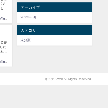
くさ
アーカイブ
まし
2023年5月
bxrrp646@gmail.com
カテゴリー
未分類
、図書
した
られる
bxrrp646@gmail.com
キニナルweb All Rights Reserved.