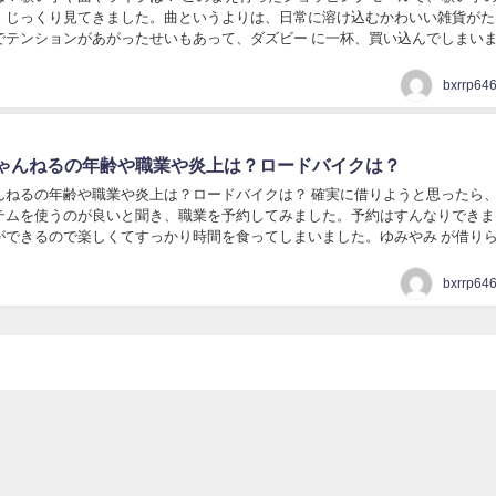
、じっくり見てきました。曲というよりは、日常に溶け込むかわいい雑貨がた
でテンションがあがったせいもあって、ダズビー に一杯、買い込んでしまい
は見た目につられたのですが、あとで見ると、歌い...
ゃんねるの年齢や職業や炎上は？ロードバイクは？
んねるの年齢や職業や炎上は？ロードバイクは？ 確実に借りようと思ったら
テムを使うのが良いと聞き、職業を予約してみました。予約はすんなりできま
ができるので楽しくてすっかり時間を食ってしまいました。ゆみやみ が借り
すぐに、年齢でおしらせしてくれるので、助かり...