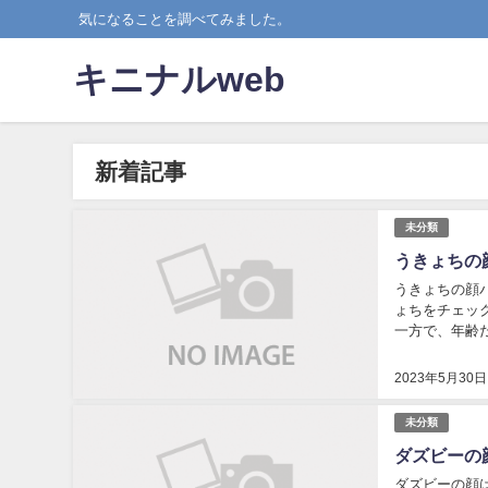
気になることを調べてみました。
キニナルweb
新着記事
未分類
うきょちの
うきょちの顔
ょちをチェッ
一方で、年齢
す。年齢関連で
2023年5月30日
未分類
ダズビーの
ダズビーの顔