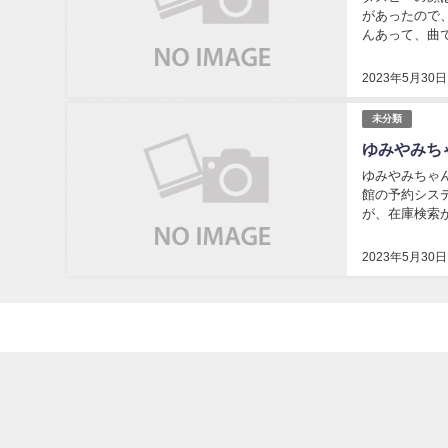
があったので
んあって、曲
た。ダズビー 
2023年5月30日
未分類
ゆみやみち
ゆみやみちゃ
館の予約シス
が、在庫検索
状態になったら
2023年5月30日