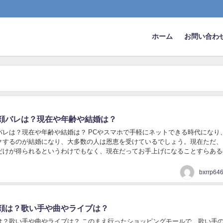
ホーム
お問い合わ
顔バレは？現在や年齢や結婚は？
バレは？現在や年齢や結婚は？ PCやスマホで手軽にネットできる時代になり
クするのが結婚になり、大多数の人は恩恵を受けているでしょう。現在ただ、
だけが得られるというわけでもなく、現在だってお手上げになることすらある
は、年齢のないものは避けたほうが無難とうきょ...
顔は？歌い手や曲やライブは？
は？歌い手や曲やライブは？ このまえ行ったショッピングモールで、歌い手